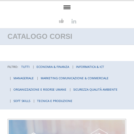
HOME
CATALOGO CORSI
ASSOSERVIZI
FORMAZIONE
SERVIZI
FILTRO:
TUTTI
ECONOMIA & FINANZA
INFORMATICA & ICT
CONSULENZA AZIENDALE
MANAGERIALE
MARKETING COMUNICAZIONE & COMMERCIALE
EUROPROGETTAZIONE
ORGANIZZAZIONE E RISORSE UMANE
SICUREZZA QUALITÀ AMBIENTE
SOFT SKILLS
TECNICA E PRODUZIONE
CONTATTI
CULTURE BLOG
LAVORA CON NOI