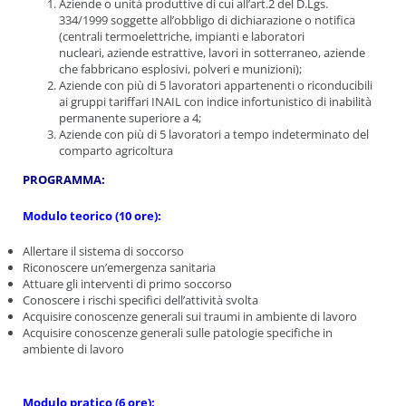
Aziende o unità produttive di cui all’art.2 del D.Lgs.
334/1999 soggette all’obbligo di dichiarazione o notifica
(centrali termoelettriche, impianti e laboratori
nucleari,
aziende estrattive, lavori in sotterraneo, aziende
che fabbricano esplosivi, polveri e munizioni);
Aziende con più di 5 lavoratori appartenenti o riconducibili
ai gruppi tariffari INAIL con indice infortunistico di inabilità
permanente superiore a 4;
Aziende con più di 5 lavoratori a tempo indeterminato del
comparto agricoltura
PROGRAMMA:
Modulo teorico (10 ore):
Allertare il sistema di soccorso
Riconoscere un’emergenza sanitaria
Attuare gli interventi di primo soccorso
Conoscere i rischi specifici dell’attività svolta
Acquisire conoscenze generali sui traumi in ambiente di lavoro
Acquisire conoscenze generali sulle patologie specifiche in
ambiente di lavoro
Modulo pratico (6 ore):