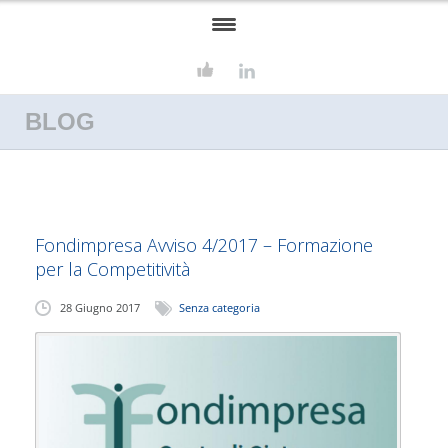
HOME
BLOG
ASSOSERVIZI
FORMAZIONE
SERVIZI
Fondimpresa Avviso 4/2017 – Formazione
CONSULENZA AZIENDALE
per la Competitività
EUROPROGETTAZIONE
28 Giugno 2017
Senza categoria
CONTATTI
CULTURE BLOG
LAVORA CON NOI