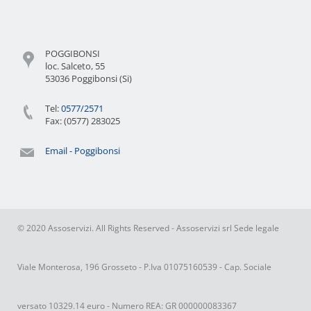
POGGIBONSI
loc. Salceto, 55
53036 Poggibonsi (Si)
Tel:
0577/2571
Fax: (0577) 283025
Email - Poggibonsi
© 2020 Assoservizi. All Rights Reserved - Assoservizi srl Sede legale
Viale Monterosa, 196 Grosseto - P.Iva 01075160539 - Cap. Sociale
versato 10329.14 euro - Numero REA: GR 000000083367