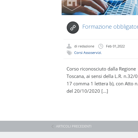
Formazione obbligator
AGENTE...
di
redazione
Feb 01,2022
Corsi Assoservizi
,
Culture Blog
Corso riconosciuto dalla Regione
Toscana, ai sensi della L.R. n.32/0
17 comma 1 lettera b), con Atto 
del 20/10/2020 […]
ARTICOLI PRECEDENTI