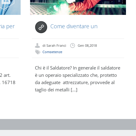
ia per
Come diventare un
saldatore certificato
di
Sarah Franci
Gen 08,2018
Competenze
Professionali
,
Culture Blog
Chi è il Saldatore? In generale il saldatore
2 art.
è un operaio specializzato che, protetto
n. 16718
da adeguate attrezzature, provvede al
taglio dei metalli […]