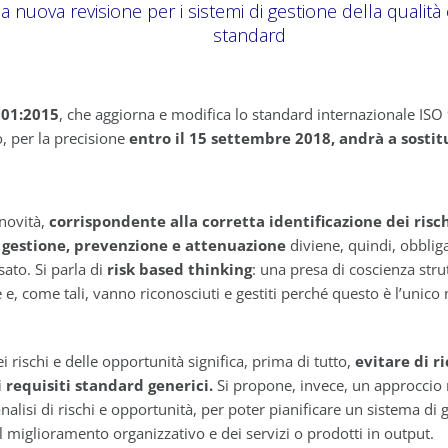
 nuova revisione per i sistemi di gestione della qualità
standard
001:2015
, che aggiorna e modifica lo standard internazionale ISO 
, per la precisione
entro il 15 settembre 2018, andrà a sosti
novità,
corrispondente alla corretta identificazione dei risch
o gestione, prevenzione e attenuazione
diviene, quindi, obbliga
sato. Si parla di
risk based thinking
: una presa di coscienza stru
, come tali, vanno riconosciuti e gestiti perché questo è l’unico m
 rischi e delle opportunità significa, prima di tutto,
evitare di r
 requisiti standard generici.
Si propone, invece, un approccio 
nalisi di rischi e opportunità, per poter pianificare un sistema di
l miglioramento organizzativo e dei servizi o prodotti in output.