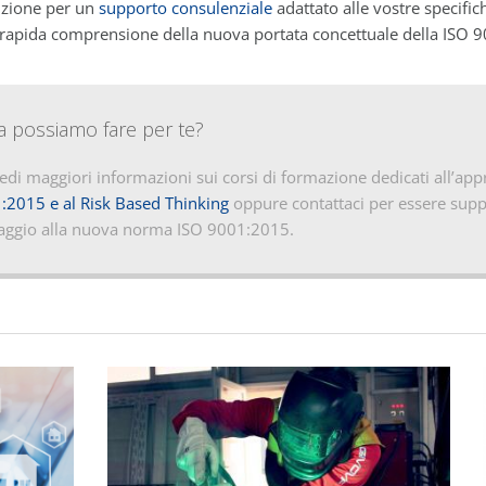
sizione per un
supporto consulenziale
adattato alle vostre specifi
 rapida comprensione della nuova portata concettuale della ISO 
a possiamo fare per te?
iedi maggiori informazioni sui corsi di formazione dedicati all’a
:2015 e al Risk Based Thinking
oppure contattaci per essere sup
aggio alla nuova norma ISO 9001:2015.