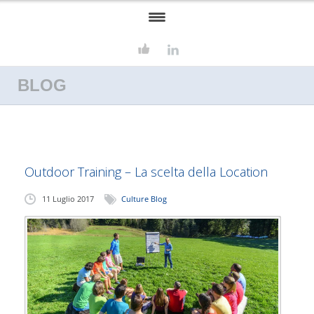
HOME
BLOG
ASSOSERVIZI
FORMAZIONE
SERVIZI
Outdoor Training – La scelta della Location
CONSULENZA AZIENDALE
11 Luglio 2017
Culture Blog
EUROPROGETTAZIONE
CONTATTI
CULTURE BLOG
LAVORA CON NOI