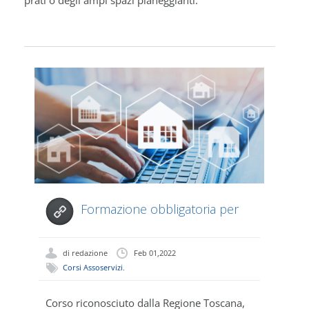
prati o degli ampi spazi pianeggianti.
Formazione obbligatoria per
AGENTE...
di
redazione
Feb 01,2022
Corsi Assoservizi
,
Culture Blog
Corso riconosciuto dalla Regione Toscana,
Ch