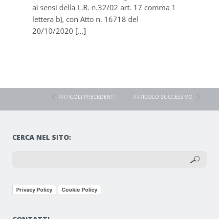
ai sensi della L.R. n.32/02 art. 17 comma 1
un
lettera b), con Atto n. 16718 del
ad
20/10/2020 […]
de
ARTICOLI PRECEDENTI
ARTICOLO SUCCESSIVO
CERCA NEL SITO:
Privacy Policy
Cookie Policy