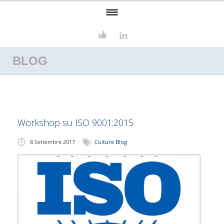
HOME
BLOG
ASSOSERVIZI
FORMAZIONE
SERVIZI
Workshop su ISO 9001:2015
CONSULENZA AZIENDALE
8 Settembre 2017
Culture Blog
EUROPROGETTAZIONE
CONTATTI
CULTURE BLOG
LAVORA CON NOI