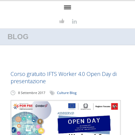
HOME
BLOG
ASSOSERVIZI
FORMAZIONE
SERVIZI
Corso gratuito IFTS Worker 4.0 Open Day di
CONSULENZA AZIENDALE
presentazione
EUROPROGETTAZIONE
8 Settembre 2017
Culture Blog
CONTATTI
CULTURE BLOG
LAVORA CON NOI