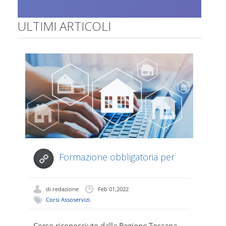
ULTIMI ARTICOLI
Formazione obbligatoria per
AGENTE...
di
redazione
Feb 01,2022
Corsi Assoservizi
,
Culture Blog
Corso riconosciuto dalla Regione Toscana,
Ch