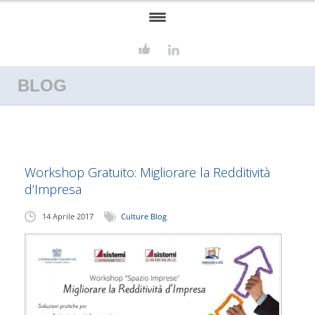
HOME
BLOG
ASSOSERVIZI
FORMAZIONE
SERVIZI
Workshop Gratuito: Migliorare la Redditività
CONSULENZA AZIENDALE
d’Impresa
EUROPROGETTAZIONE
14 Aprile 2017
Culture Blog
CONTATTI
CULTURE BLOG
LAVORA CON NOI