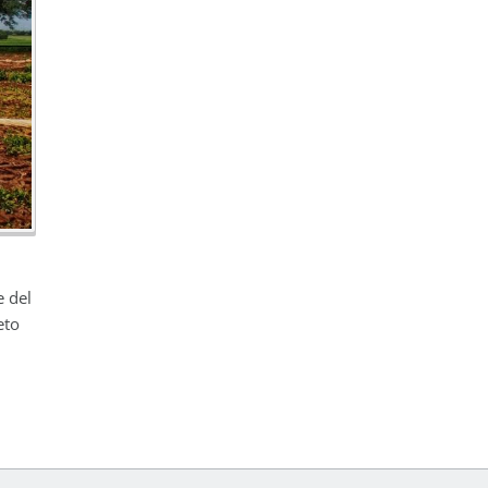
e del
eto