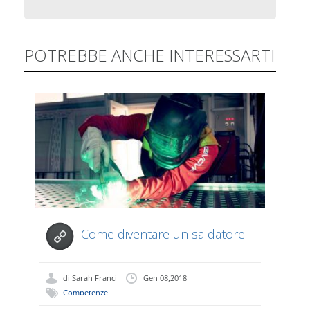
POTREBBE ANCHE INTERESSARTI
Come diventare un saldatore
certificato
di
Sarah Franci
Gen 08,2018
Competenze
Professionali
,