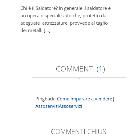
Culture Blog
Chi è il Saldatore? In generale il saldatore è
La
un operaio specializzato che, protetto da
fa
adeguate attrezzature, provvede al taglio
pr
dei metalli […]
co
COMMENTI (
1
)
Pingback:
Come imparare a vendere|
AssoserviziAssoservizi
COMMENTI CHIUSI