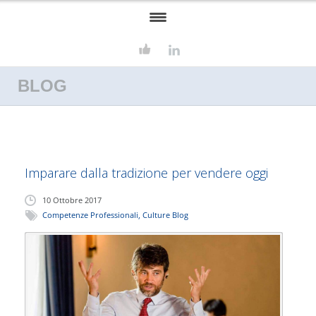
HOME
BLOG
ASSOSERVIZI
FORMAZIONE
SERVIZI
Imparare dalla tradizione per vendere oggi
CONSULENZA AZIENDALE
10 Ottobre 2017
EUROPROGETTAZIONE
Competenze Professionali
,
Culture Blog
CONTATTI
CULTURE BLOG
LAVORA CON NOI